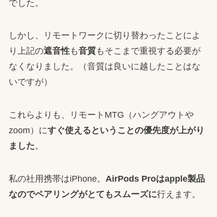
でした。
しかし、リモートワークに切り替わったことによ
り上記の
遮音性
も
音質
もそこまで重視する必要が
なくなりました。（音質は良いに越したことはな
いですが）
これらよりも、リモートMTG（ハングアウトや
zoom）に
すぐ使えるということの優先度が上がり
ました
。
私の社用携帯はiPhone。
AirPods Pro
は
apple
製品
なのでペアリングがとてもスムーズに
行えます。