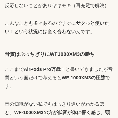
反応しないことがありヤキモキ（再充電で解決）
こんなことも多々あるのですぐに
サクっと使いた
い！という状況には全く合わない
んです。
音質はぶっちぎりにWF1000XM3の勝ち
ここまで
AirPods Pro
万歳
！と書いてきましたが音
質という面だけで考えると
WF-1000XM3
の圧勝
で
す。
音の知識がない私でもはっきり違いがわかるほ
ど、
WF-1000XM3
の方が低音が体に響く感じ、頭