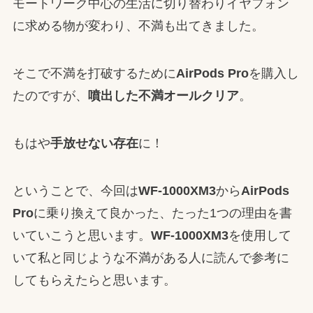
モートワーク中心の生活に切り替わりイヤフォン
に求める物が変わり、不満も出てきました。
そこで不満を打破するために
AirPods Pro
を購入し
たのですが、
噴出した不満オールクリア
。
もはや
手放せない存在
に！
ということで、今回は
WF-1000XM3
から
AirPods
Pro
に乗り換えて良かった、たった1つの理由を書
いていこうと思います。
WF-1000XM3
を使用して
いて私と同じような不満がある人に読んで参考に
してもらえたらと思います。