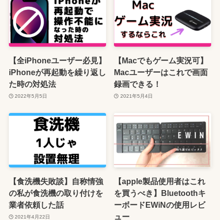
【全iPhoneユーザー必見】
【Macでもゲーム実況可】
iPhoneが再起動を繰り返し
Macユーザーはこれで画面
た時の対処法
録画できる！
2022年5月5日
2021年5月4日
【食洗機失敗談】自称情強
【apple製品使用者はこれ
の私が食洗機の取り付けを
を買うべき】Bluetoothキ
業者依頼した話
ーボードEWiNの使用レビ
ュー
2021年4月22日