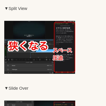
▼Split View
▼Slide Over